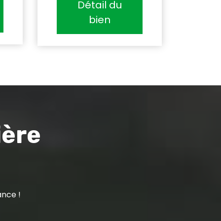
Détail du
bien
ière
ance !