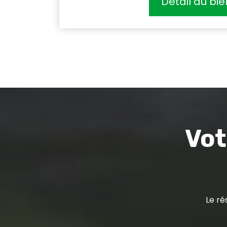
Détail du bie
Vot
Le ré