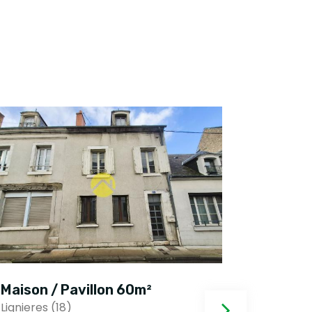
Maison / Pavillon 60m²
Maison 
Lignieres (18)
Lignieres 