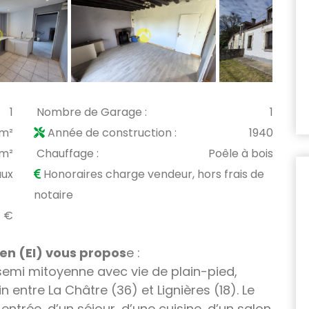
1
Nombre de Garage :
1
 m²
Année de construction :
1940
 m²
Chauffage :
Poêle à bois
aux
Honoraires charge vendeur, hors frais de
notaire
4 €
en (EI)
v
ous propos
e :
emi mitoyenne avec vie de plain-pied,
entre La Châtre (36) et Lignières (18). Le
rée, d’un séjour, d’une cuisine, d’un salon