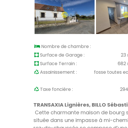
Nombre de chambre :
Surface de Garage :
23
Surface Terrain :
682
Assainissement :
fosse toutes e
Taxe foncière :
29
TRANSAXIA Lignières, BILLO Sébasti
C
ette charmante maison de bourg s
située dans une impasse à mi-chemin 
rez-de-chaussée se compose d’une ent