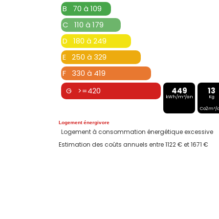
B 70 à 109
C 110 à 179
D 180 à 249
E 250 à 329
F 330 à 419
G >=420
449
13
kWh/m²/an
Kg
Co2m²/
Logement énergivore
Logement à consommation énergétique excessive
Estimation des coûts annuels entre 1122 € et 1671 €