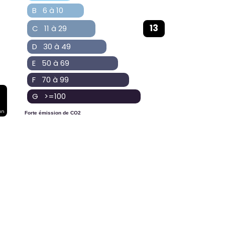
B 6 à 10
13
C 11 à 29
D 30 à 49
E 50 à 69
F 70 à 99
G >=100
an
Forte émission de CO2